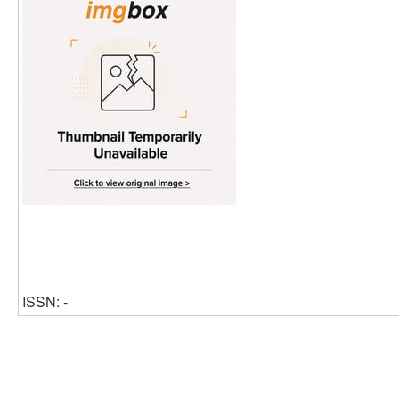
ISSN: -