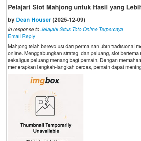
Pelajari Slot Mahjong untuk Hasil yang Lebi
by
Dean Houser
(2025-12-09)
In response to
Jelajahi Situs Toto Online Terpercaya
Email Reply
Mahjong telah berevolusi dari permainan ubin tradisional menj
online. Menggabungkan strategi dan peluang, slot bertem
sekaligus peluang menang bagi pemain. Dengan memaha
menerapkan langkah-langkah cerdas, pemain dapat mening