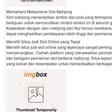
Memahami Mekanisme Slot Mahjong
Slot mahjong menampilkan simbol dan pola yang terinspiras
bertujuan untuk mencocokkan simbol-simbol ini di seluru
Keakraban dengan ubin mahjong dan fitur bonus membantu 
dapat menghasilkan pembayaran lebih tinggi dan permainan
Memilih Situs Judi Slot Online yang Tepat
Memilih situs judi slot online yang tepercaya sangat pent
menyenangkan. Carilah platform yang menawarkan permaina
dan beragam permainan slot bertema mahjong. Situs teper
yang lancar dan kesempatan untuk memanfaatkan berbagai