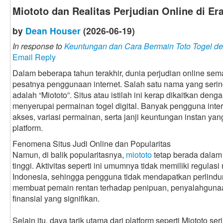
Miototo dan Realitas Perjudian Online di Era
by
Dean Houser
(2026-06-19)
In response to
Keuntungan dan Cara Bermain Toto Togel 
Email Reply
Dalam beberapa tahun terakhir, dunia perjudian online se
pesatnya penggunaan internet. Salah satu nama yang sering 
adalah “Miototo”. Situs atau istilah ini kerap dikaitkan den
menyerupai permainan togel digital. Banyak pengguna inte
akses, variasi permainan, serta janji keuntungan instan ya
platform.
Fenomena Situs Judi Online dan Popularitas
Namun, di balik popularitasnya,
miototo
tetap berada dalam 
tinggi. Aktivitas seperti ini umumnya tidak memiliki regulas
Indonesia, sehingga pengguna tidak mendapatkan perlindun
membuat pemain rentan terhadap penipuan, penyalahgunaan
finansial yang signifikan.
Selain itu, daya tarik utama dari platform seperti Miototo ser