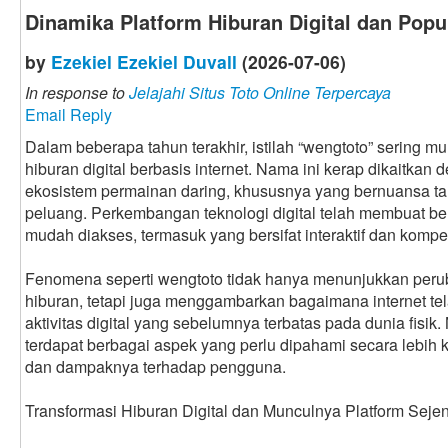
Dinamika Platform Hiburan Digital dan Popu
by
Ezekiel Ezekiel Duvall
(2026-07-06)
In response to
Jelajahi Situs Toto Online Terpercaya
Email Reply
Dalam beberapa tahun terakhir, istilah “wengtoto” sering 
hiburan digital berbasis internet. Nama ini kerap dikaitka
ekosistem permainan daring, khususnya yang bernuansa ta
peluang. Perkembangan teknologi digital telah membuat be
mudah diakses, termasuk yang bersifat interaktif dan kompetit
Fenomena seperti wengtoto tidak hanya menunjukkan peru
hiburan, tetapi juga menggambarkan bagaimana internet te
aktivitas digital yang sebelumnya terbatas pada dunia fisik.
terdapat berbagai aspek yang perlu dipahami secara lebih krit
dan dampaknya terhadap pengguna.
Transformasi Hiburan Digital dan Munculnya Platform Sejen