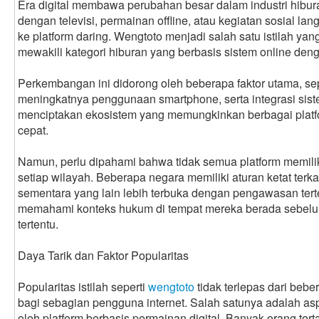
Era digital membawa perubahan besar dalam industri hibura
dengan televisi, permainan offline, atau kegiatan sosial la
ke platform daring. Wengtoto menjadi salah satu istilah yan
mewakili kategori hiburan yang berbasis sistem online de
Perkembangan ini didorong oleh beberapa faktor utama, se
meningkatnya penggunaan smartphone, serta integrasi sist
menciptakan ekosistem yang memungkinkan berbagai plat
cepat.
Namun, perlu dipahami bahwa tidak semua platform memiliki
setiap wilayah. Beberapa negara memiliki aturan ketat terkai
sementara yang lain lebih terbuka dengan pengawasan terte
memahami konteks hukum di tempat mereka berada sebelum te
tertentu.
Daya Tarik dan Faktor Popularitas
Popularitas istilah seperti
wengtoto
tidak terlepas dari beb
bagi sebagian pengguna internet. Salah satunya adalah as
oleh platform berbasis permainan digital. Banyak orang tertar