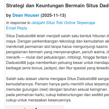
Strategi dan Keuntungan Bermain Situs Dad
by
Dean Houser
(2025-11-13)
In response to
Jelajahi Situs Toto Online Terpercaya
Email Reply
Situs Daduslot88 telah menjadi salah satu bentuk hiburan di
maya. Dengan perkembangan teknologi dan kemudahan akses
menikmati permainan slot tanpa harus mengunjungi kasino 
pengalaman bermain yang menyenangkan, penuh warna, da
menarik — mulai dari petualangan, mitologi, hingga fantasi 
Daduslot88 juga memberikan peluang besar untuk mendapat
berbagai jenis bonus, jackpot, dan fitur spesial yang tersed
Salah satu alasan utama mengapa Situs Daduslot88 sangat
kemudahannya. Pemain hanya perlu memilih situs terperca
memutar gulungan (reel) dengan taruhan sesuai keinginan. T
pada permainan kartu; cukup keberuntungan dan sedikit p
cukup untuk merasakan keseruannya.