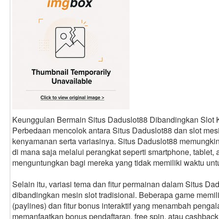
Keunggulan Bermain Situs Daduslot88 Dibandingkan Slot 
Perbedaan mencolok antara Situs Daduslot88 dan slot mesi
kenyamanan serta variasinya. Situs Daduslot88 memungki
di mana saja melalui perangkat seperti smartphone, tablet, a
menguntungkan bagi mereka yang tidak memiliki waktu untu
Selain itu, variasi tema dan fitur permainan dalam Situs Da
dibandingkan mesin slot tradisional. Beberapa game memil
(paylines) dan fitur bonus interaktif yang menambah penga
memanfaatkan bonus pendaftaran, free spin, atau cashback 