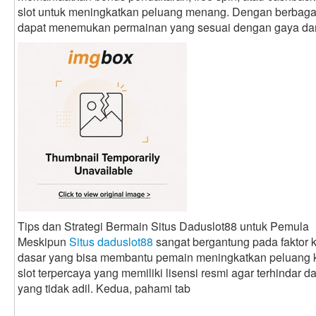
slot untuk meningkatkan peluang menang. Dengan berbagai 
dapat menemukan permainan yang sesuai dengan gaya dan
Tips dan Strategi Bermain Situs Daduslot88 untuk Pemula
Meskipun
Situs daduslot88
sangat bergantung pada faktor 
dasar yang bisa membantu pemain meningkatkan peluang k
slot terpercaya yang memiliki lisensi resmi agar terhindar d
yang tidak adil. Kedua, pahami tab