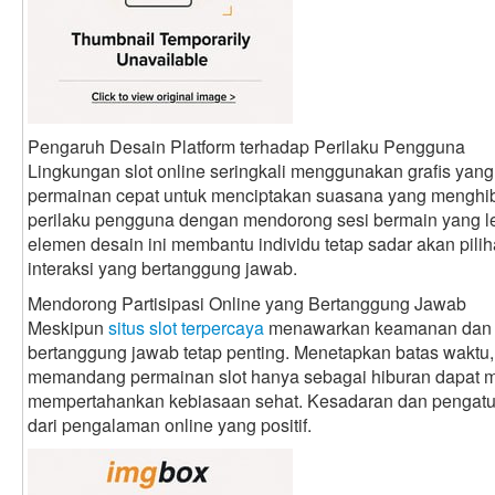
Pengaruh Desain Platform terhadap Perilaku Pengguna
Lingkungan slot online seringkali menggunakan grafis yang 
permainan cepat untuk menciptakan suasana yang menghibur
perilaku pengguna dengan mendorong sesi bermain yang l
elemen desain ini membantu individu tetap sadar akan pi
interaksi yang bertanggung jawab.
Mendorong Partisipasi Online yang Bertanggung Jawab
Meskipun
situs slot terpercaya
menawarkan keamanan dan k
bertanggung jawab tetap penting. Menetapkan batas waktu
memandang permainan slot hanya sebagai hiburan dapat
mempertahankan kebiasaan sehat. Kesadaran dan pengatu
dari pengalaman online yang positif.