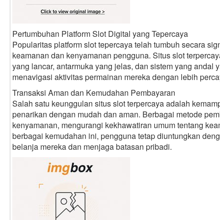
Pertumbuhan Platform Slot Digital yang Tepercaya
Popularitas platform slot tepercaya telah tumbuh secara si
keamanan dan kenyamanan pengguna. Situs slot terpercay
yang lancar, antarmuka yang jelas, dan sistem yang anda
menavigasi aktivitas permainan mereka dengan lebih percay
Transaksi Aman dan Kemudahan Pembayaran
Salah satu keunggulan situs slot terpercaya adalah kema
penarikan dengan mudah dan aman. Berbagai metode pemba
kenyamanan, mengurangi kekhawatiran umum tentang keam
berbagai kemudahan ini, pengguna tetap diuntungkan den
belanja mereka dan menjaga batasan pribadi.