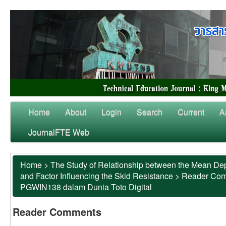
Home
About
Login
Search
Current
A
JournalFTE Web
Home
>
The Study of Relationship between the Mean Dep
and Factor Influencing the Skid Resistance
>
Reader Co
PGWIN138 dalam Dunia Toto Digital
Reader Comments