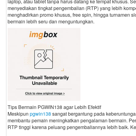
laptop, atau tablet tanpa harus datang ke tempat khusus. 
menyediakan tingkat pengembalian (RTP) yang lebih kompetit
menghadirkan promo khusus, free spin, hingga turnamen 
bermain lebih seru dan menguntungkan.
Tips Bermain PGWIN138 agar Lebih Efektif
Meskipun
pgwin138
sangat bergantung pada keberuntungan
membantu pemain meningkatkan pengalaman bermain. Pert
RTP tinggi karena peluang pengembaliannya lebih baik. K