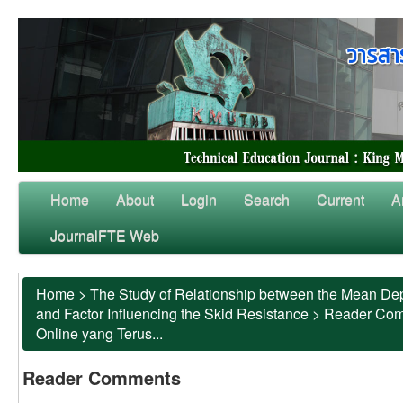
Home
About
Login
Search
Current
A
JournalFTE Web
Home
>
The Study of Relationship between the Mean Dep
and Factor Influencing the Skid Resistance
>
Reader Co
Online yang Terus...
Reader Comments