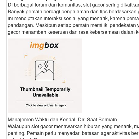
Di berbagai forum dan komunitas, slot gacor sering dikaitka
Banyak pemain berbagi pengalaman dan tips berdasarkan 
ini menciptakan interaksi sosial yang menarik, karena pemai
pandangan. Meskipun setiap pemain memiliki pendekatan ya
gacor menambah keseruan dan rasa kebersamaan dalam ko
Manajemen Waktu dan Kendali Diri Saat Bermain
Walaupun slot gacor menawarkan hiburan yang menarik, m
penting. Pemain perlu menyadari batasan agar aktivitas be