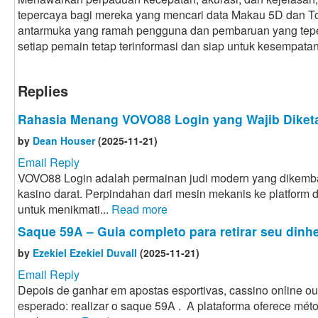
tepercaya bagi mereka yang mencari data Makau 5D dan To
antarmuka yang ramah pengguna dan pembaruan yang tepe
setiap pemain tetap terinformasi dan siap untuk kesempata
Replies
Rahasia Menang VOVO88 Login yang Wajib Diket
by
Dean Houser
(2025-11-21)
Email Reply
VOVO88 Login adalah permainan judi modern yang dikembang
kasino darat. Perpindahan dari mesin mekanis ke platform
untuk menikmati...
Read more
Saque 59A – Guia completo para retirar seu dinh
by
Ezekiel Ezekiel Duvall
(2025-11-21)
Email Reply
Depois de ganhar em apostas esportivas, cassino online o
esperado: realizar o saque 59A . A plataforma oferece méto