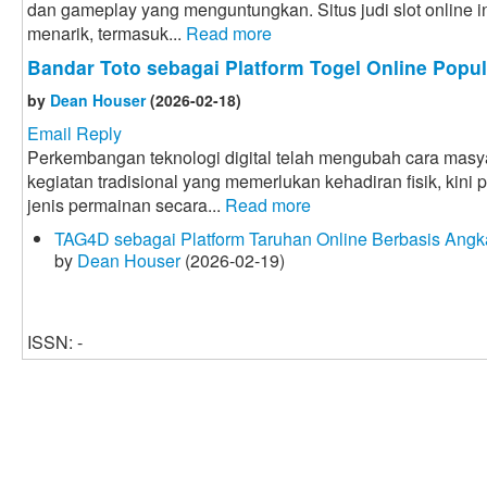
dan gameplay yang menguntungkan. Situs judi slot online 
menarik, termasuk...
Read more
Bandar Toto sebagai Platform Togel Online Popu
by
Dean Houser
(2026-02-18)
Email Reply
Perkembangan teknologi digital telah mengubah cara masy
kegiatan tradisional yang memerlukan kehadiran fisik, kin
jenis permainan secara...
Read more
TAG4D sebagai Platform Taruhan Online Berbasis Angk
by
Dean Houser
(2026-02-19)
ISSN: -