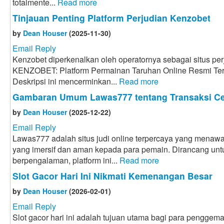
totalmente...
Read more
Tinjauan Penting Platform Perjudian Kenzobet
by
Dean Houser
(2025-11-30)
Email Reply
Kenzobet diperkenalkan oleh operatornya sebagai situs pe
KENZOBET: Platform Permainan Taruhan Online Resmi Terb
Deskripsi ini mencerminkan...
Read more
Gambaran Umum Lawas777 tentang Transaksi Ce
by
Dean Houser
(2025-12-22)
Email Reply
Lawas777 adalah situs judi online terpercaya yang mena
yang imersif dan aman kepada para pemain. Dirancang unt
berpengalaman, platform ini...
Read more
Slot Gacor Hari Ini Nikmati Kemenangan Besar
by
Dean Houser
(2026-02-01)
Email Reply
Slot gacor hari ini adalah tujuan utama bagi para penggema