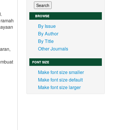
.
BROWSE
g ramah
By Issue
cayaan
By Author
By Title
Other Journals
aran,
embuat
FONT SIZE
Make font size smaller
Make font size default
Make font size larger