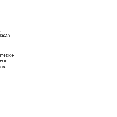
,
uasan
a metode
s ini
cara