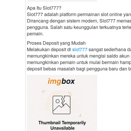
Apa Itu Slot777?
Slot777 adalah platform permainan slot online yan
Dirancang dengan sistem modern, Slot777 memasti
pengguna. Salah satu keunggulan terkuatnya te
pemain.
Proses Deposit yang Mudah
Melakukan deposit di
slot777
sangat sederhana da
memungkinkan mereka untuk mengisi saldo akun
memungkinkan pemain untuk mulai bermain hampir
deposit bebas masalah bagi pengguna baru dan 