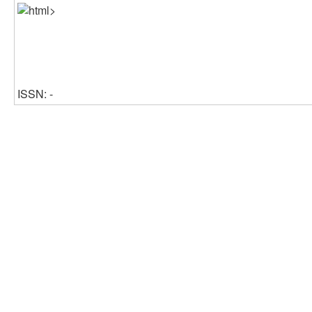
ISSN: -