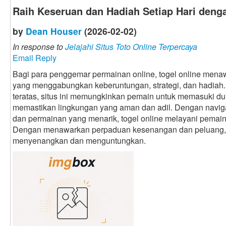
Raih Keseruan dan Hadiah Setiap Hari deng
by
Dean Houser
(2026-02-02)
In response to
Jelajahi Situs Toto Online Terpercaya
Email Reply
Bagi para penggemar permainan online, togel online me
yang menggabungkan keberuntungan, strategi, dan hadiah. S
teratas, situs ini memungkinkan pemain untuk memasuki d
memastikan lingkungan yang aman dan adil. Dengan navigasi 
dan permainan yang menarik, togel online melayani pema
Dengan menawarkan perpaduan kesenangan dan peluang, pl
menyenangkan dan menguntungkan.