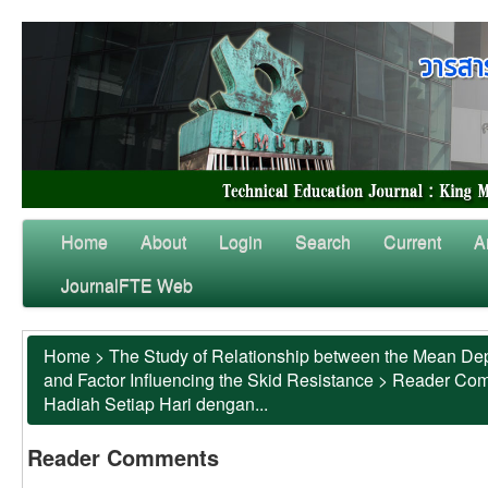
Home
About
Login
Search
Current
A
JournalFTE Web
Home
>
The Study of Relationship between the Mean Dep
and Factor Influencing the Skid Resistance
>
Reader Co
Hadiah Setiap Hari dengan...
Reader Comments