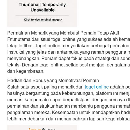
Permainan Menarik yang Membuat Pemain Tetap Aktif
Fitur utama dari situs togel online yang sukses adalah 
tetap terlibat. Togel online menyediakan berbagai permaina
Instruksi yang jelas dan antarmuka yang ramah pengguna
menyenangkan. Pemain dapat fokus pada strategi dan sens
teknis. Dengan togel online, setiap sesi menjadi pengala
dan kegembiraan.
Hadiah dan Bonus yang Memotivasi Pemain
Salah satu aspek paling menarik dari
togel online
adalah po
hasilnya bergantung pada keberuntungan, platform ini menj
memastikan pemain dapat berpartisipasi dengan percaya diri.
permainan dan struktur hadiah membantu pengguna mema
pengalaman mereka. Kesempatan untuk mendapatkan hadiah
lebih mendebarkan dan menambahkan lapisan kegembiraan