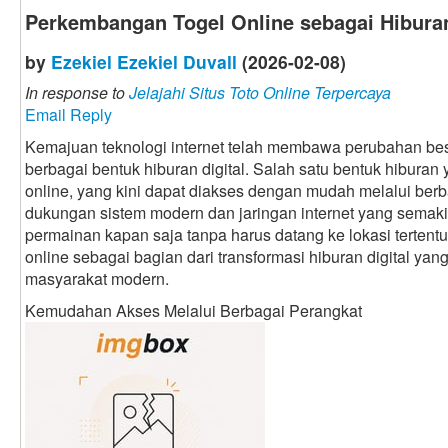
Perkembangan Togel Online sebagai Hiburan 
by
Ezekiel Ezekiel Duvall
(2026-02-08)
In response to
Jelajahi Situs Toto Online Terpercaya
Email Reply
Kemajuan teknologi internet telah membawa perubahan be
berbagai bentuk hiburan digital. Salah satu bentuk hibura
online, yang kini dapat diakses dengan mudah melalui berb
dukungan sistem modern dan jaringan internet yang semaki
permainan kapan saja tanpa harus datang ke lokasi tertent
online sebagai bagian dari transformasi hiburan digital yan
masyarakat modern.
Kemudahan Akses Melalui Berbagai Perangkat