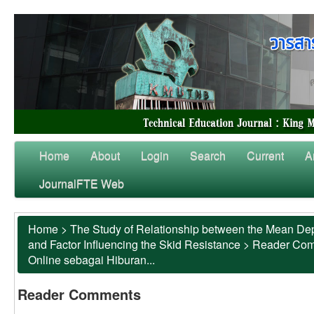
Home
About
Login
Search
Current
A
JournalFTE Web
Home
>
The Study of Relationship between the Mean Dep
and Factor Influencing the Skid Resistance
>
Reader Co
Online sebagai Hiburan...
Reader Comments