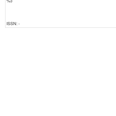
%3
ISSN: -