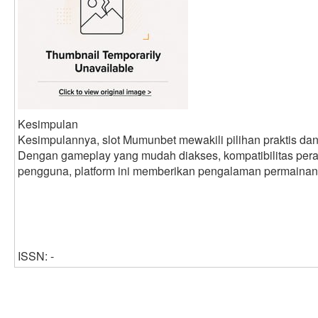
Kesimpulan
Kesimpulannya, slot Mumunbet mewakili pilihan praktis dan 
Dengan gameplay yang mudah diakses, kompatibilitas per
pengguna, platform ini memberikan pengalaman permainan
ISSN: -