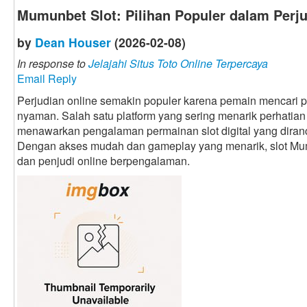
Mumunbet Slot: Pilihan Populer dalam Perj
by
Dean Houser
(2026-02-08)
In response to
Jelajahi Situs Toto Online Terpercaya
Email Reply
Perjudian online semakin populer karena pemain mencari p
nyaman. Salah satu platform yang sering menarik perhatia
menawarkan pengalaman permainan slot digital yang dira
Dengan akses mudah dan gameplay yang menarik, slot Mu
dan penjudi online berpengalaman.