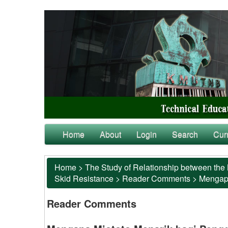
Home
About
Login
Search
Cur
Home
>
The Study of Relationship between the 
Skid Resistance
>
Reader Comments
>
Mengapa
Reader Comments