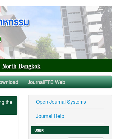
ownload
JournalFTE Web
Open Journal Systems
ng the
Journal Help
USER