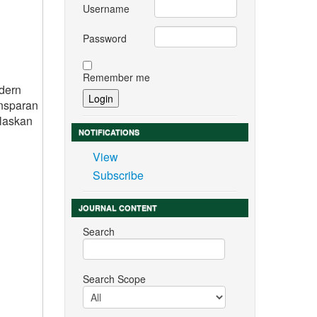
Username
Password
Remember me
odern
ansparan
laskan
NOTIFICATIONS
View
Subscribe
JOURNAL CONTENT
Search
Search Scope