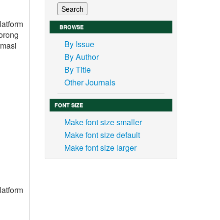
latform
BROWSE
dorong
By Issue
rmasi
By Author
By Title
Other Journals
FONT SIZE
Make font size smaller
Make font size default
Make font size larger
latform