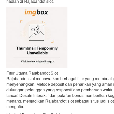
hadiah di Rajabandot slot.
Fitur Utama Rajabandot Slot
Rajabandot slot menawarkan berbagai fitur yang membuat 
menyenangkan. Metode deposit dan penarikan yang aman 
dukungan pelanggan yang responsif dan pembaruan waktu
lancar. Desain interaktif dan putaran bonus memberikan ke
menang, menjadikan Rajabandot slot sebagai situs judi slot
menghibur.