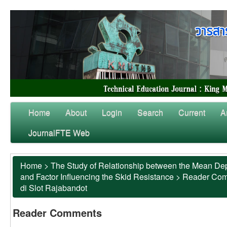
Home
About
Login
Search
Current
A
JournalFTE Web
Home
>
The Study of Relationship between the Mean Dep
and Factor Influencing the Skid Resistance
>
Reader Co
di Slot Rajabandot
Reader Comments