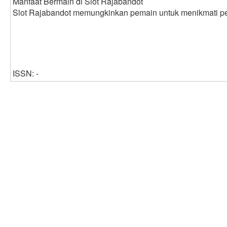
Manfaat Bermain di Slot Rajabandot
Slot Rajabandot memungkinkan pemain untuk menikmati p
ISSN: -