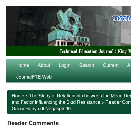
Home
About
Login
Search
Current
A
JournalFTE Web
Home
>
The Study of Relationship between the Mean Dep
and Factor Influencing the Skid Resistance
>
Reader Co
Gacor Hanya di Nagaspin99...
Reader Comments