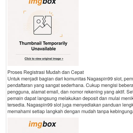
Proses Registrasi Mudah dan Cepat
Untuk menjadi bagian dari komunitas Nagaspin99 slot, pe
pendaftaran yang sangat sederhana. Cukup mengisi bebera
pengguna, alamat email, dan nomor rekening yang aktif. Sete
pemain dapat langsung melakukan deposit dan mulai menik
tersedia. Nagaspin99 slot juga menyediakan panduan leng
memahami setiap langkah dengan mudah tanpa kebingung