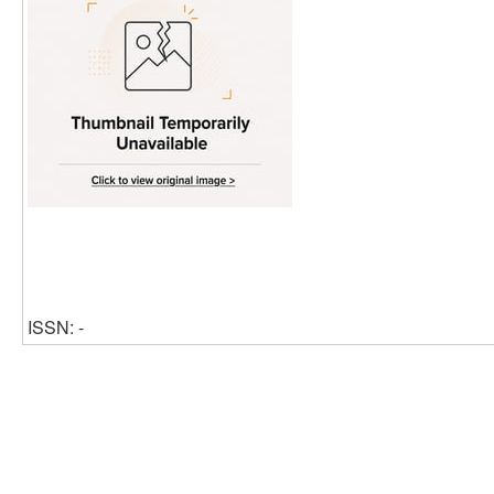
ISSN: -