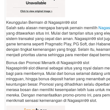
Keunggulan Bermain di Nagaspin99 slot
Salah satu alasan mengapa banyak pemain memilih
Nagasp
yang ditawarkan situs ini. Mulai dari tampilan situs yang 
sistem transaksi yang cepat dan aman. Nagaspin99 slot ju
game ternama seperti Pragmatic Play, PG Soft, dan Haban
dengan tingkat kemenangan yang tinggi. Selain itu, keama
menjadi prioritas utama sehingga para member dapat bermai
Bonus dan Promosi Menarik di Nagaspin99 slot
Nagaspin99 slot dikenal sebagai situs yang royal dalam m
bagi para membernya. Mulai dari bonus selamat datang un
mingguan, hingga bonus deposit harian yang menambah p
keuntungan besar. Promosi yang dihadirkan selalu diperbaru
merasa bosan dan memiliki kesempatan lebih luas untuk 
mereka. Dengan memanfaatkan promo-promo ini, para pema
menikmati sensasi kemenangan di Nagaspin99 slot.