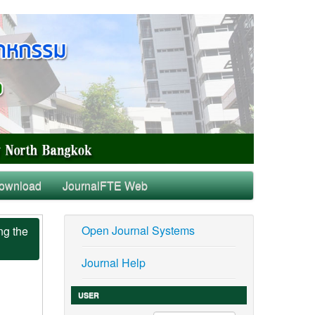
ownload
JournalFTE Web
Open Journal Systems
ng the
Journal Help
USER