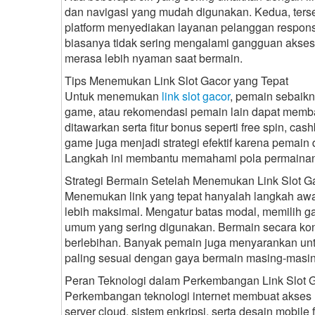
dan navigasi yang mudah digunakan. Kedua, tersed
platform menyediakan layanan pelanggan responsi
biasanya tidak sering mengalami gangguan akse
merasa lebih nyaman saat bermain.
Tips Menemukan Link Slot Gacor yang Tepat
Untuk menemukan
link slot gacor
, pemain sebaikn
game, atau rekomendasi pemain lain dapat memban
ditawarkan serta fitur bonus seperti free spin, c
game juga menjadi strategi efektif karena pemai
Langkah ini membantu memahami pola permainan t
Strategi Bermain Setelah Menemukan Link Slot G
Menemukan link yang tepat hanyalah langkah awa
lebih maksimal. Mengatur batas modal, memilih g
umum yang sering digunakan. Bermain secara kons
berlebihan. Banyak pemain juga menyarankan u
paling sesuai dengan gaya bermain masing-masin
Peran Teknologi dalam Perkembangan Link Slot 
Perkembangan teknologi internet membuat akses 
server cloud, sistem enkripsi, serta desain mobil