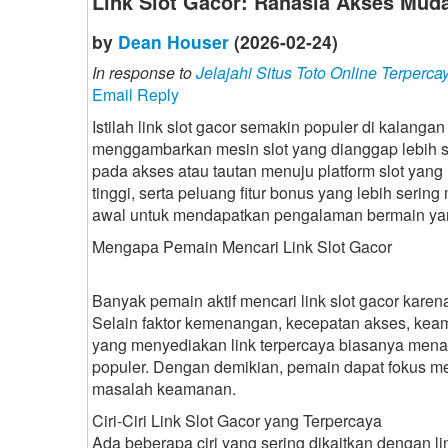
Link Slot Gacor: Rahasia Akses Muda
by
Dean Houser
(2026-02-24)
In response to
Jelajahi Situs Toto Online Terperca
Email Reply
Istilah link slot gacor semakin populer di kalanga
menggambarkan mesin slot yang dianggap lebih s
pada akses atau tautan menuju platform slot yan
tinggi, serta peluang fitur bonus yang lebih seri
awal untuk mendapatkan pengalaman bermain y
Mengapa Pemain Mencari Link Slot Gacor
Banyak pemain aktif mencari link slot gacor kare
Selain faktor kemenangan, kecepatan akses, keama
yang menyediakan link terpercaya biasanya menawa
populer. Dengan demikian, pemain dapat fokus me
masalah keamanan.
Ciri-Ciri Link Slot Gacor yang Terpercaya
Ada beberapa ciri yang sering dikaitkan dengan lin