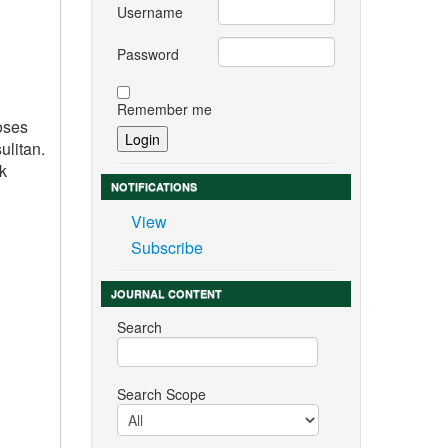
Username
Password
Remember me
oses
ulitan.
k
NOTIFICATIONS
View
Subscribe
JOURNAL CONTENT
Search
Search Scope