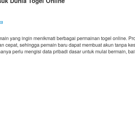
suk Dunia Togel Online
ya
main yang ingin menikmati berbagai permainan togel online. Pr
dan cepat, sehingga pemain baru dapat membuat akun tanpa kes
nya perlu mengisi data pribadi dasar untuk mulai bermain, bai