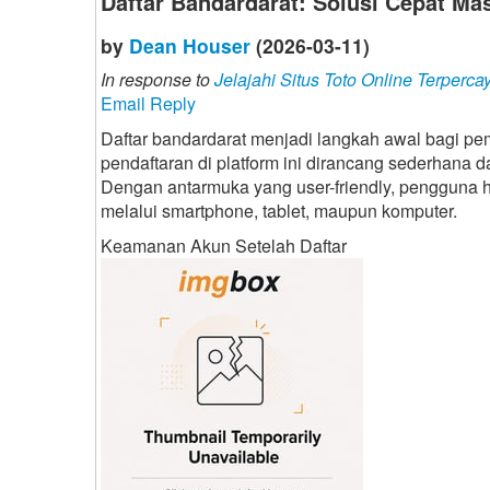
Daftar Bandardarat: Solusi Cepat Ma
by
Dean Houser
(2026-03-11)
In response to
Jelajahi Situs Toto Online Terperca
Email Reply
Daftar bandardarat menjadi langkah awal bagi pe
pendaftaran di platform ini dirancang sederhana 
Dengan antarmuka yang user-friendly, pengguna ha
melalui smartphone, tablet, maupun komputer.
Keamanan Akun Setelah Daftar