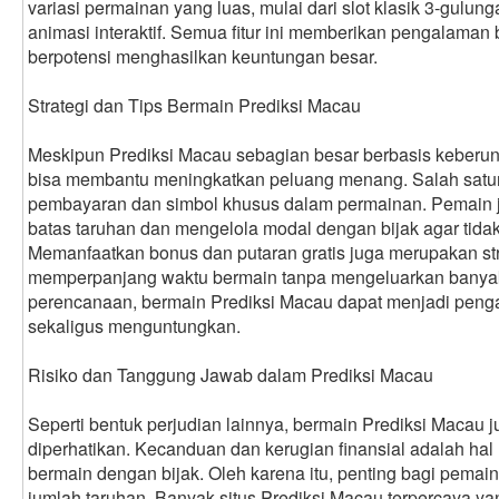
variasi permainan yang luas, mulai dari slot klasik 3-gulu
animasi interaktif. Semua fitur ini memberikan pengalaman
berpotensi menghasilkan keuntungan besar.
Strategi dan Tips Bermain Prediksi Macau
Meskipun Prediksi Macau sebagian besar berbasis keberun
bisa membantu meningkatkan peluang menang. Salah satu
pembayaran dan simbol khusus dalam permainan. Pemain 
batas taruhan dan mengelola modal dengan bijak agar tida
Memanfaatkan bonus dan putaran gratis juga merupakan stra
memperpanjang waktu bermain tanpa mengeluarkan banyak
perencanaan, bermain Prediksi Macau dapat menjadi pe
sekaligus menguntungkan.
Risiko dan Tanggung Jawab dalam Prediksi Macau
Seperti bentuk perjudian lainnya, bermain Prediksi Macau j
diperhatikan. Kecanduan dan kerugian finansial adalah hal n
bermain dengan bijak. Oleh karena itu, penting bagi pemai
jumlah taruhan. Banyak situs Prediksi Macau terpercaya yan