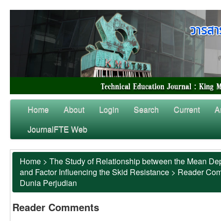
Home
About
Login
Search
Current
A
JournalFTE Web
Home
>
The Study of Relationship between the Mean Dep
and Factor Influencing the Skid Resistance
>
Reader Co
Dunia Perjudian
Reader Comments