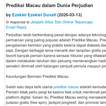
Prediksi Macau dalam Dunia Perjudian
by
Ezekiel Ezekiel Duvall
(2026-03-13)
In response to
Jelajahi Situs Toto Online Terpercaya
Email Reply
Perjudian telah berkembang pesat dengan adanya teknologi 
permainan yang paling populer adalah Prediksi Macau. P
pengalaman bermain yang praktis karena dapat diakses da
saja. Dengan berbagai tema menarik dan tampilan grafis y
favorit banyak pemain karena sensasi hiburan yang ditawa
dalam melakukan taruhan dan peluang memenangkan hadi
semakin diminati oleh kalangan penjudi pemula maupun pro
Keuntungan Bermain Prediksi Macau
Salah satu daya tarik utama
prediksi macau
adalah kemudah
Pemain tidak perlu pergi ke kasino fisik untuk menikmati p
platform digital. Selain itu, Prediksi Macau sering menawar
putaran gratis (free spin), jackpot progresif, dan promosi l