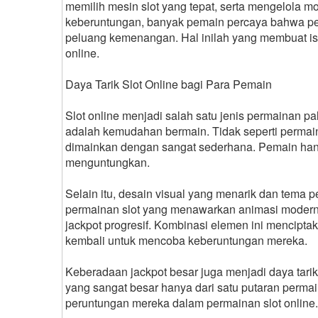
memilih mesin slot yang tepat, serta mengelola 
keberuntungan, banyak pemain percaya bahwa pe
peluang kemenangan. Hal inilah yang membuat ist
online.
Daya Tarik Slot Online bagi Para Pemain
Slot online menjadi salah satu jenis permainan pa
adalah kemudahan bermain. Tidak seperti permain
dimainkan dengan sangat sederhana. Pemain han
menguntungkan.
Selain itu, desain visual yang menarik dan tema 
permainan slot yang menawarkan animasi modern, e
jackpot progresif. Kombinasi elemen ini mencipt
kembali untuk mencoba keberuntungan mereka.
Keberadaan jackpot besar juga menjadi daya ta
yang sangat besar hanya dari satu putaran perma
peruntungan mereka dalam permainan slot online.