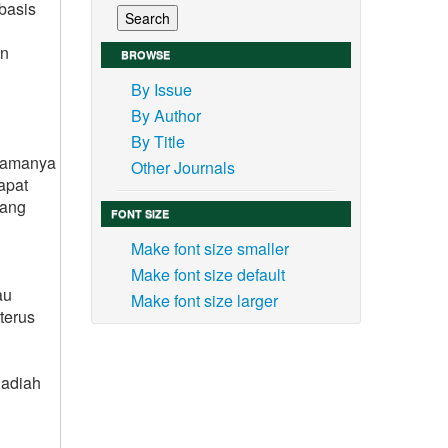
basis
an
BROWSE
By Issue
By Author
By Title
utamanya
Other Journals
apat
yang
FONT SIZE
Make font size smaller
Make font size default
au
Make font size larger
terus
hadiah