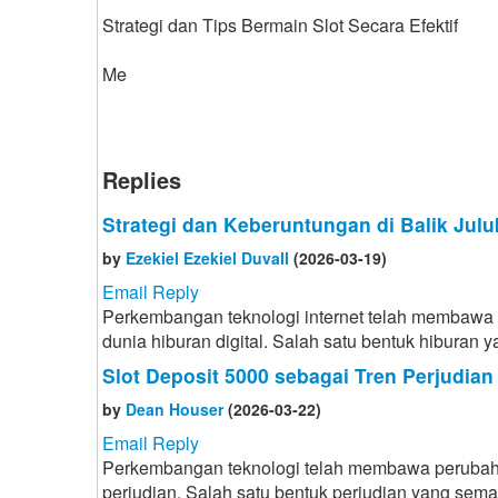
Strategi dan Tips Bermain Slot Secara Efektif
Me
Replies
Strategi dan Keberuntungan di Balik Julu
by
Ezekiel Ezekiel Duvall
(2026-03-19)
Email Reply
Perkembangan teknologi internet telah membawa
dunia hiburan digital. Salah satu bentuk hiburan 
Slot Deposit 5000 sebagai Tren Perjudian
by
Dean Houser
(2026-03-22)
Email Reply
Perkembangan teknologi telah membawa perubaha
perjudian. Salah satu bentuk perjudian yang sema