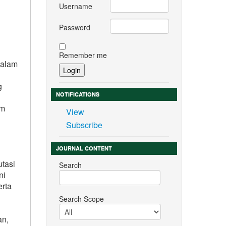
Username
Password
Remember me
dalam
g
NOTIFICATIONS
am
View
Subscribe
JOURNAL CONTENT
tasi
Search
ni
erta
Search Scope
an,