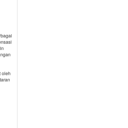
rbagai
ensasi
in
langan
 oleh
taran