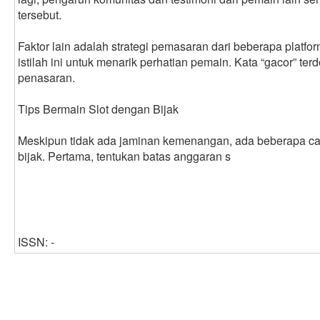
tersebut.
Faktor lain adalah strategi pemasaran dari beberapa platf
istilah ini untuk menarik perhatian pemain. Kata “gacor” t
penasaran.
Tips Bermain Slot dengan Bijak
Meskipun tidak ada jaminan kemenangan, ada beberapa cara
bijak. Pertama, tentukan batas anggaran s
ISSN: -