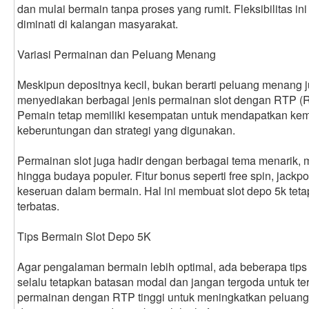
dan mulai bermain tanpa proses yang rumit. Fleksibilitas i
diminati di kalangan masyarakat.
Variasi Permainan dan Peluang Menang
Meskipun depositnya kecil, bukan berarti peluang menang j
menyediakan berbagai jenis permainan slot dengan RTP (Ret
Pemain tetap memiliki kesempatan untuk mendapatkan kem
keberuntungan dan strategi yang digunakan.
Permainan slot juga hadir dengan berbagai tema menarik, mu
hingga budaya populer. Fitur bonus seperti free spin, jack
keseruan dalam bermain. Hal ini membuat slot depo 5k te
terbatas.
Tips Bermain Slot Depo 5K
Agar pengalaman bermain lebih optimal, ada beberapa tips 
selalu tetapkan batasan modal dan jangan tergoda untuk te
permainan dengan RTP tinggi untuk meningkatkan peluang