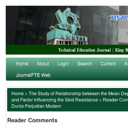
Home
About
Login
Search
Current
A
JournalFTE Web
Home
>
The Study of Relationship between the Mean Dep
and Factor Influencing the Skid Resistance
>
Reader Co
Dunia Perjudian Modern
Reader Comments