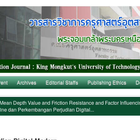
rent
Archives
Editorial Staffs
Publishing Ethics
D
Mean Depth Value and Friction Resistance and Factor Influenci
line dan Perkembangan Perjudian Digital...