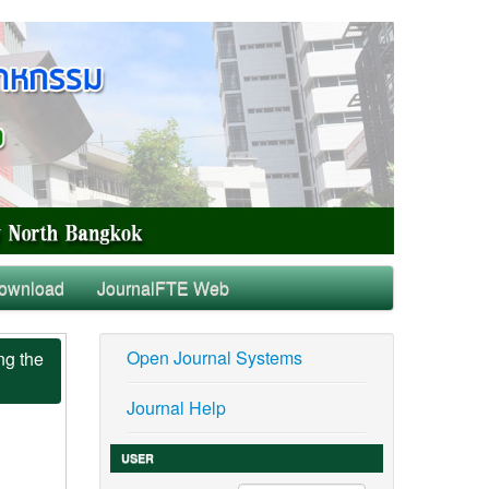
ownload
JournalFTE Web
Open Journal Systems
ng the
Journal Help
USER