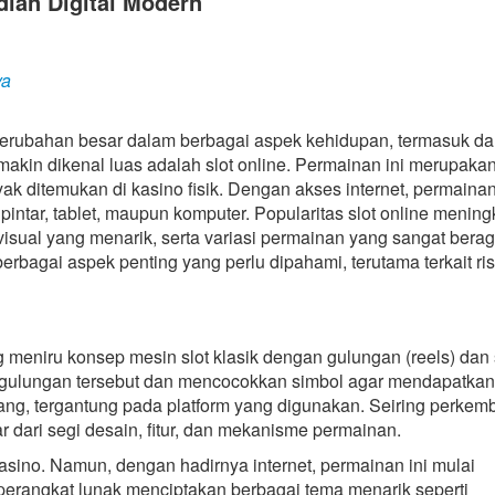
ian Digital Modern
ya
perubahan besar dalam berbagai aspek kehidupan, termasuk d
makin dikenal luas adalah slot online. Permainan ini merupakan
nyak ditemukan di kasino fisik. Dengan akses internet, permainan
pintar, tablet, maupun komputer. Popularitas slot online mening
sual yang menarik, serta variasi permainan yang sangat bera
 berbagai aspek penting yang perlu dipahami, terutama terkait ri
g meniru konsep mesin slot klasik dengan gulungan (reels) dan
r gulungan tersebut dan mencocokkan simbol agar mendapatkan
ang, tergantung pada platform yang digunakan. Seiring perke
r dari segi desain, fitur, dan mekanisme permainan.
 kasino. Namun, dengan hadirnya internet, permainan ini mulai
erangkat lunak menciptakan berbagai tema menarik seperti