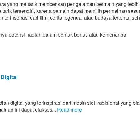
suara yang menarik memberikan pengalaman bermain yang lebih i
arik tersendiri, karena pemain dapat memilih permainan sesu
erinspirasi dari film, cerita legenda, atau budaya tertentu, se
anya potensi hadiah dalam bentuk bonus atau kemenanga
Digital
n digital yang terinspirasi dari mesin slot tradisional yang bi
mainan ini dapat diakses...
Read more