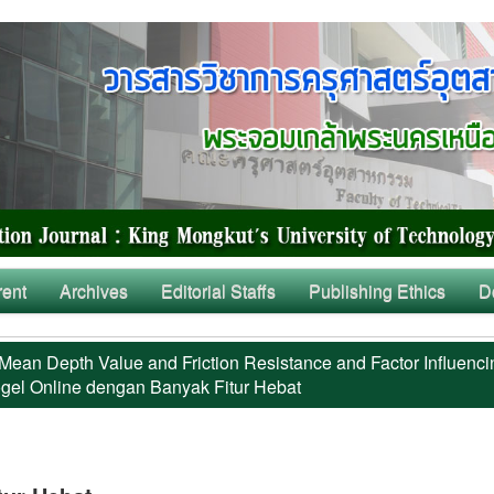
rent
Archives
Editorial Staffs
Publishing Ethics
D
Mean Depth Value and Friction Resistance and Factor Influenci
ogel Online dengan Banyak Fitur Hebat