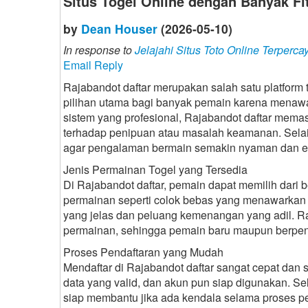
Situs Togel Online dengan Banyak Fi
by
Dean Houser
(2026-05-10)
In response to
Jelajahi Situs Toto Online Terperca
Email Reply
Rajabandot daftar merupakan salah satu platform to
pilihan utama bagi banyak pemain karena menaw
sistem yang profesional, Rajabandot daftar mema
terhadap penipuan atau masalah keamanan. Selain
agar pengalaman bermain semakin nyaman dan ef
Jenis Permainan Togel yang Tersedia
Di Rajabandot daftar, pemain dapat memilih dari b
permainan seperti colok bebas yang menawarkan p
yang jelas dan peluang kemenangan yang adil. Ra
permainan, sehingga pemain baru maupun berpeng
Proses Pendaftaran yang Mudah
Mendaftar di Rajabandot daftar sangat cepat dan
data yang valid, dan akun pun siap digunakan. Sel
siap membantu jika ada kendala selama proses 