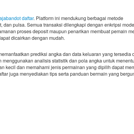
ajabandot daftar
. Platform ini mendukung berbagai metode
et, dan pulsa. Semua transaksi dilengkapi dengan enkripsi mod
eamanan proses deposit maupun penarikan membuat pemain m
apat dicairkan dengan mudah.
emanfaatkan prediksi angka dan data keluaran yang tersedia d
 menggunakan analisis statistik dan pola angka untuk menent
han kecil dan memahami jenis permainan yang dipilih dapat me
aftar juga menyediakan tips serta panduan bermain yang bergu