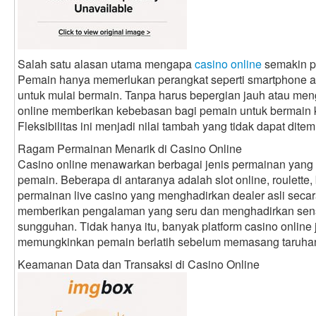
Salah satu alasan utama mengapa
casino online
semakin p
Pemain hanya memerlukan perangkat seperti smartphone ata
untuk mulai bermain. Tanpa harus bepergian jauh atau mengi
online memberikan kebebasan bagi pemain untuk bermain k
Fleksibilitas ini menjadi nilai tambah yang tidak dapat dite
Ragam Permainan Menarik di Casino Online
Casino online menawarkan berbagai jenis permainan yang 
pemain. Beberapa di antaranya adalah slot online, roulette,
permainan live casino yang menghadirkan dealer asli secara
memberikan pengalaman yang seru dan menghadirkan sensa
sungguhan. Tidak hanya itu, banyak platform casino online
memungkinkan pemain berlatih sebelum memasang taruhan
Keamanan Data dan Transaksi di Casino Online