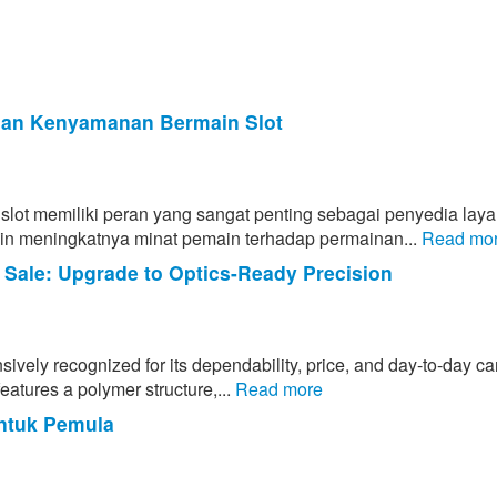
dan Kenyamanan Bermain Slot
lot memiliki peran yang sangat penting sebagai penyedia lay
n meningkatnya minat pemain terhadap permainan...
Read mo
 Sale: Upgrade to Optics-Ready Precision
ely recognized for its dependability, price, and day-to-day ca
features a polymer structure,...
Read more
ntuk Pemula