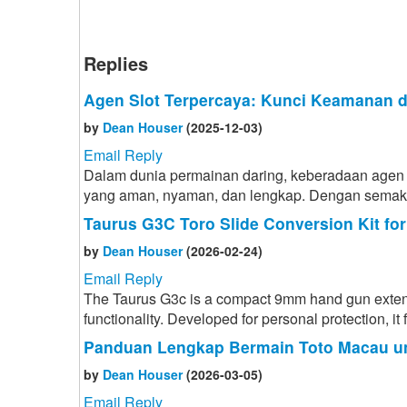
Replies
Agen Slot Terpercaya: Kunci Keamanan 
by
Dean Houser
(2025-12-03)
Email Reply
Dalam dunia permainan daring, keberadaan agen s
yang aman, nyaman, dan lengkap. Dengan semaki
Taurus G3C Toro Slide Conversion Kit for
by
Dean Houser
(2026-02-24)
Email Reply
The Taurus G3c is a compact 9mm hand gun extensiv
functionality. Developed for personal protection, it 
Panduan Lengkap Bermain Toto Macau u
by
Dean Houser
(2026-03-05)
Email Reply