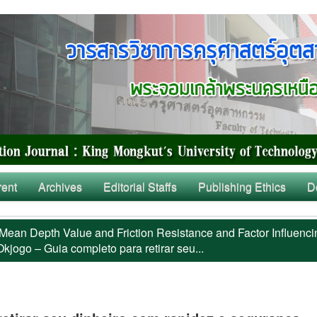
rent
Archives
Editorial Staffs
Publishing Ethics
D
Mean Depth Value and Friction Resistance and Factor Influenci
kjogo – Guia completo para retirar seu...