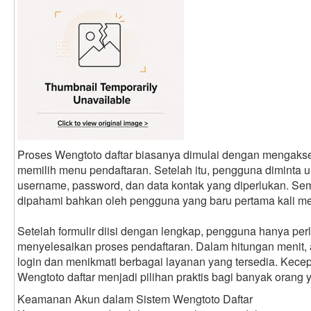
Proses Wengtoto daftar biasanya dimulai dengan mengaks
memilih menu pendaftaran. Setelah itu, pengguna diminta un
username, password, dan data kontak yang diperlukan. Se
dipahami bahkan oleh pengguna yang baru pertama kali me
Setelah formulir diisi dengan lengkap, pengguna hanya per
menyelesaikan proses pendaftaran. Dalam hitungan menit,
login dan menikmati berbagai layanan yang tersedia. Kece
Wengtoto daftar menjadi pilihan praktis bagi banyak orang
Keamanan Akun dalam Sistem Wengtoto Daftar