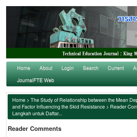
Home
About
Login
Search
Current
A
JournalFTE Web
Home
>
The Study of Relationship between the Mean Dep
and Factor Influencing the Skid Resistance
>
Reader Co
Langkah untuk Daftar...
Reader Comments