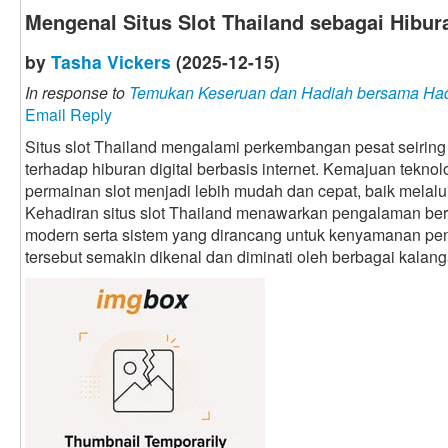
Mengenal Situs Slot Thailand sebagai Hibura
by
Tasha Vickers
(2025-12-15)
In response to
Temukan Keseruan dan Hadiah bersama Had
Email Reply
Situs slot Thailand mengalami perkembangan pesat seirin
terhadap hiburan digital berbasis internet. Kemajuan tekn
permainan slot menjadi lebih mudah dan cepat, baik melal
Kehadiran situs slot Thailand menawarkan pengalaman ber
modern serta sistem yang dirancang untuk kenyamanan pen
tersebut semakin dikenal dan diminati oleh berbagai kalan