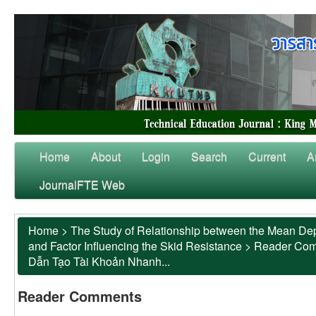
Home
About
Login
Search
Current
A
JournalFTE Web
Home
>
The Study of Relationship between the Mean Dep
and Factor Influencing the Skid Resistance
>
Reader Co
Dẫn Tạo Tài Khoản Nhanh...
Reader Comments