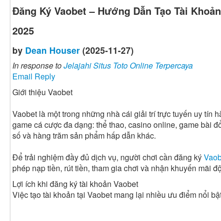
Đăng Ký Vaobet – Hướng Dẫn Tạo Tài Khoả
2025
by
Dean Houser
(2025-11-27)
In response to
Jelajahi Situs Toto Online Terpercaya
Email Reply
Giới thiệu Vaobet
Vaobet là một trong những nhà cái giải trí trực tuyến uy tín 
game cá cược đa dạng: thể thao, casino online, game bài đổ
số và hàng trăm sản phẩm hấp dẫn khác.
Để trải nghiệm đầy đủ dịch vụ, người chơi cần đăng ký
Vaob
phép nạp tiền, rút tiền, tham gia chơi và nhận khuyến mãi đ
Lợi ích khi đăng ký tài khoản Vaobet
Việc tạo tài khoản tại Vaobet mang lại nhiều ưu điểm nổi bật