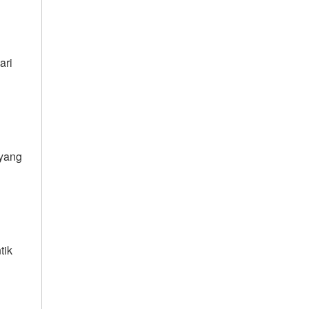
ari
 yang
tik