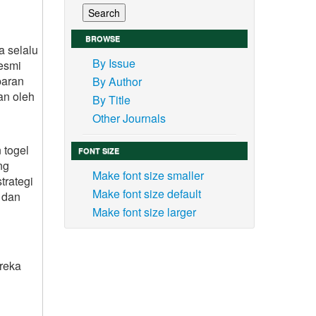
BROWSE
a selalu
By Issue
resmi
paran
By Author
an oleh
By Title
Other Journals
 togel
FONT SIZE
ng
Make font size smaller
trategi
Make font size default
 dan
Make font size larger
reka