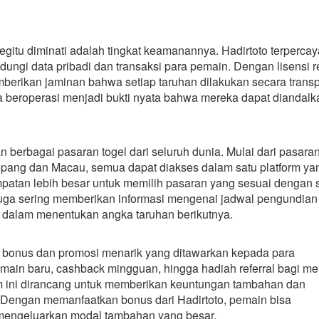
egitu diminati adalah tingkat keamanannya. Hadirtoto terpercay
ungi data pribadi dan transaksi para pemain. Dengan lisensi 
berikan jaminan bahwa setiap taruhan dilakukan secara trans
ama beroperasi menjadi bukti nyata bahwa mereka dapat diandalk
n berbagai pasaran togel dari seluruh dunia. Mulai dari pasaran
pang dan Macau, semua dapat diakses dalam satu platform ya
empatan lebih besar untuk memilih pasaran yang sesuai dengan s
 juga sering memberikan informasi mengenai jadwal pengundian
 dalam menentukan angka taruhan berikutnya.
ai bonus dan promosi menarik yang ditawarkan kepada para
main baru, cashback mingguan, hingga hadiah referral bagi me
 ini dirancang untuk memberikan keuntungan tambahan dan
Dengan memanfaatkan bonus dari Hadirtoto, pemain bisa
engeluarkan modal tambahan yang besar.