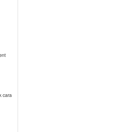
ent
k cara