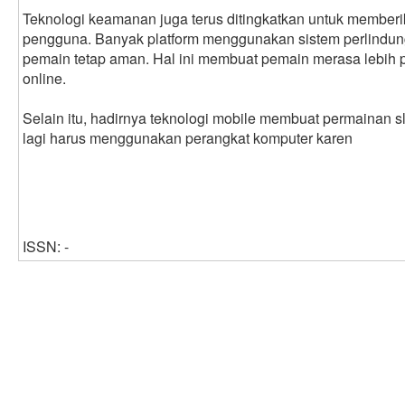
Teknologi keamanan juga terus ditingkatkan untuk member
pengguna. Banyak platform menggunakan sistem perlindung
pemain tetap aman. Hal ini membuat pemain merasa lebih p
online.
Selain itu, hadirnya teknologi mobile membuat permainan sl
lagi harus menggunakan perangkat komputer karen
ISSN: -