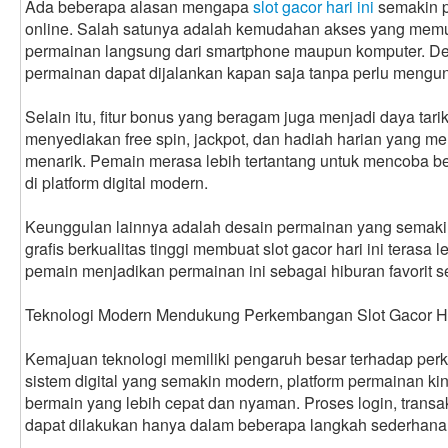
Ada beberapa alasan mengapa
slot gacor hari ini
semakin p
online. Salah satunya adalah kemudahan akses yang mem
permainan langsung dari smartphone maupun komputer. Deng
permainan dapat dijalankan kapan saja tanpa perlu mengunj
Selain itu, fitur bonus yang beragam juga menjadi daya tar
menyediakan free spin, jackpot, dan hadiah harian yang 
menarik. Pemain merasa lebih tertantang untuk mencoba be
di platform digital modern.
Keunggulan lainnya adalah desain permainan yang semakin
grafis berkualitas tinggi membuat slot gacor hari ini terasa 
pemain menjadikan permainan ini sebagai hiburan favorit set
Teknologi Modern Mendukung Perkembangan Slot Gacor Har
Kemajuan teknologi memiliki pengaruh besar terhadap perk
sistem digital yang semakin modern, platform permainan
bermain yang lebih cepat dan nyaman. Proses login, transa
dapat dilakukan hanya dalam beberapa langkah sederhana