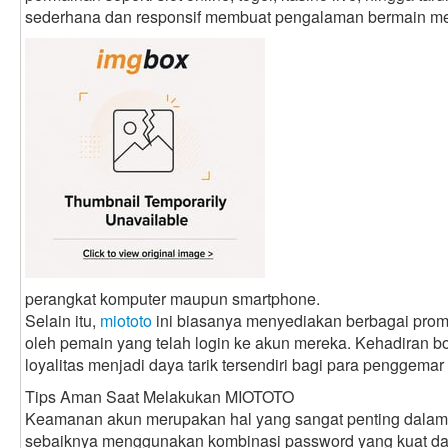
sederhana dan responsif membuat pengalaman bermain men
perangkat komputer maupun smartphone.
Selain itu,
miototo
ini biasanya menyediakan berbagai prom
oleh pemain yang telah login ke akun mereka. Kehadiran b
loyalitas menjadi daya tarik tersendiri bagi para penggemar 
Tips Aman Saat Melakukan MIOTOTO
Keamanan akun merupakan hal yang sangat penting dalam a
sebaiknya menggunakan kombinasi password yang kuat dan