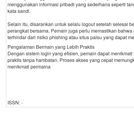
menggunakan informasi pribadi yang sederhana seperti tan
kata sandi.
Selain itu, disarankan untuk selalu logout setelah selesai
perangkat bersama. Pemain juga perlu memastikan bahwa 
terhindar dari risiko phishing atau situs palsu yang dapat
Pengalaman Bermain yang Lebih Praktis
Dengan sistem login yang efisien, pemain dapat menikmat
praktis tanpa hambatan. Proses akses yang cepat memung
menikmati permaina
ISSN: -