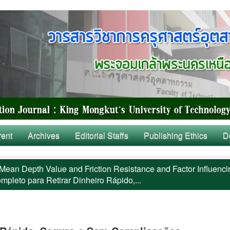
rent
Archives
Editorial Staffs
Publishing Ethics
D
Mean Depth Value and Friction Resistance and Factor Influenci
mpleto para Retirar Dinheiro Rápido,...