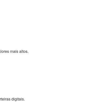
lores mais altos.
eiras digitais.