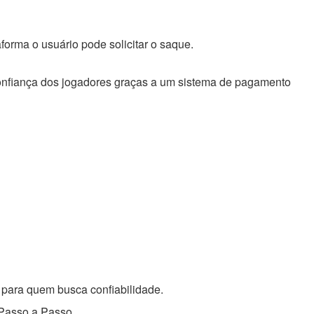
forma o usuário pode solicitar o saque.
nfiança dos jogadores graças a um sistema de pagamento
para quem busca confiabilidade.
 Passo a Passo