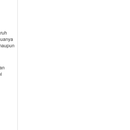
aruh
emuanya
 maupun
aan
i