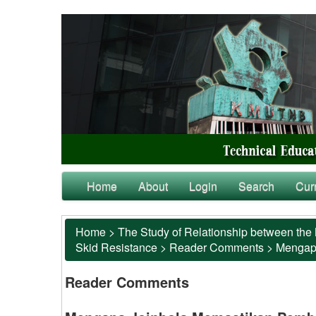
Home
About
Login
Search
Cur
Home
>
The Study of Relationship between the 
Skid Resistance
>
Reader Comments
>
Mengapa
Reader Comments