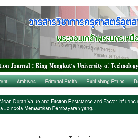
rent
Archives
Editorial Staffs
Publishing Ethics
D
Mean Depth Value and Friction Resistance and Factor Influenci
 Joinbola Memastikan Pembayaran yang...