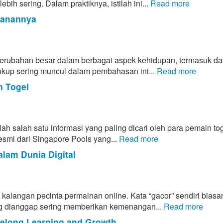
 sering. Dalam praktiknya, istilah ini...
Read more
yanannya
perubahan besar dalam berbagai aspek kehidupan, termasuk d
cukup sering muncul dalam pembahasan ini...
Read more
n Togel
ah salah satu informasi yang paling dicari oleh para pemain to
resmi dari Singapore Pools yang...
Read more
lam Dunia Digital
di kalangan pecinta permainan online. Kata “gacor” sendiri bias
 dianggap sering memberikan kemenangan...
Read more
felong Learning and Growth