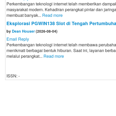
Perkembangan teknologi internet telah memberikan dampak 
masyarakat modern. Kehadiran perangkat pintar dan jaring
membuat banyak...
Read more
Eksplorasi PGWIN138 Slot di Tengah Pertumbuhan
by
Dean Houser
(2026-08-04)
Email Reply
Perkembangan teknologi internet telah membawa perubaha
menikmati berbagai bentuk hiburan. Saat ini, layanan berb
melalui perangkat...
Read more
ISSN: -