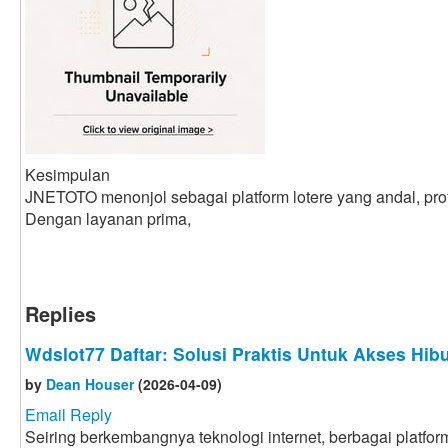
Kesimpulan
JNETOTO menonjol sebagai platform lotere yang andal, pr
Dengan layanan prima,
Replies
Wdslot77 Daftar: Solusi Praktis Untuk Akses Hibu
by
Dean Houser
(2026-04-09)
Email Reply
Seiring berkembangnya teknologi internet, berbagai platfo