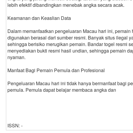
lebih efektif dibandingkan menebak angka secara acak.
Keamanan dan Keaslian Data
Dalam memanfaatkan pengeluaran Macau hari ini, pemain 
digunakan berasal dari sumber resmi. Banyak situs ilegal y
sehingga berisiko merugikan pemain. Bandar togel resmi s
menyediakan bukti resmi hasil undian, sehingga pemain d
nyaman.
Manfaat Bagi Pemain Pemula dan Profesional
Pengeluaran Macau hari ini tidak hanya bermanfaat bagi pem
pemula. Pemula dapat belajar membaca angka dan
ISSN: -