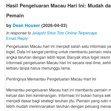
Hasil Pengeluaran Macau Hari Ini: Mudah da
Pemain
by
Dean Houser
(2026-04-03)
In response to
Jelajahi Situs Toto Online Terpercaya
Email Reply
Pengeluaran Macau hari ini menjadi salah satu informasi ya
togel. Data ini sangat penting untuk membantu pemain me
angka taruhan dengan lebih tepat. Banyak situs togel res
informasi pengeluaran Macau hari ini secara real-time, se
terbaru tanpa harus menunggu lama.
Pentingnya Memantau Pengeluaran Macau Hari Ini
Memantau pengeluaran Macau hari ini membantu pemain m
keluar dan tren kemenangan. Informasi ini bukan hanya seka
menjadi dasar bagi strategi taruhan jitu. Pemain yang rut
lebih mudah merencanakan taruhan dengan peluang menang