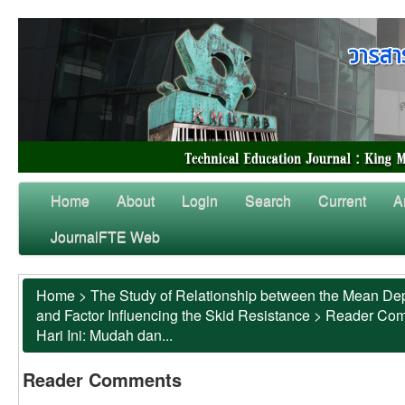
Home
About
Login
Search
Current
A
JournalFTE Web
Home
>
The Study of Relationship between the Mean Dep
and Factor Influencing the Skid Resistance
>
Reader Co
Hari Ini: Mudah dan...
Reader Comments