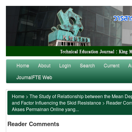
Home
About
Login
Search
Current
A
JournalFTE Web
Home
>
The Study of Relationship between the Mean Dep
and Factor Influencing the Skid Resistance
>
Reader Co
Akses Permainan Online yang...
Reader Comments