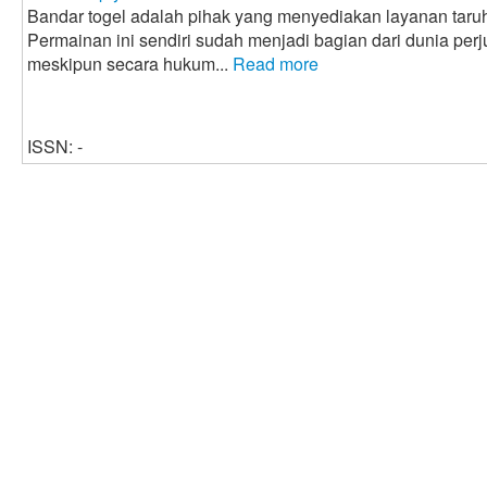
Bandar togel adalah pihak yang menyediakan layanan taru
Permainan ini sendiri sudah menjadi bagian dari dunia perj
meskipun secara hukum...
Read more
ISSN: -