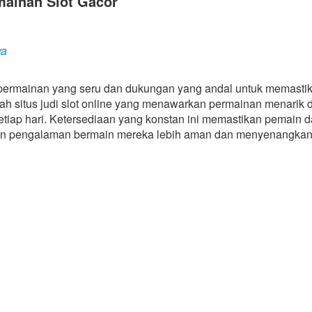
ainan Slot Gacor
ya
i permainan yang seru dan dukungan yang andal untuk memasti
ah situs judi slot online yang menawarkan permainan menarik 
iap hari. Ketersediaan yang konstan ini memastikan pemain d
an pengalaman bermain mereka lebih aman dan menyenangkan