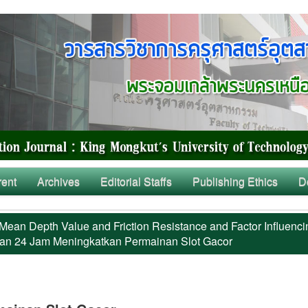
rent
Archives
Editorial Staffs
Publishing Ethics
D
Mean Depth Value and Friction Resistance and Factor Influenci
n 24 Jam Meningkatkan Permainan Slot Gacor