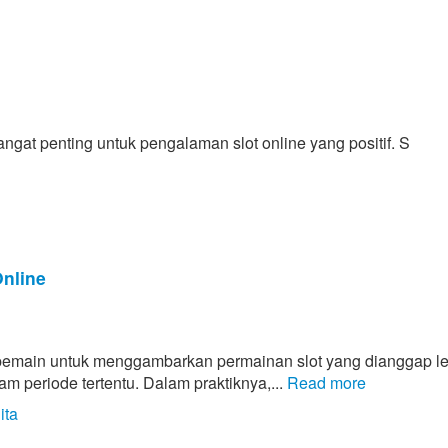
gat penting untuk pengalaman slot online yang positif. S
Online
ra pemain untuk menggambarkan permainan slot yang dianggap l
periode tertentu. Dalam praktiknya,...
Read more
ita