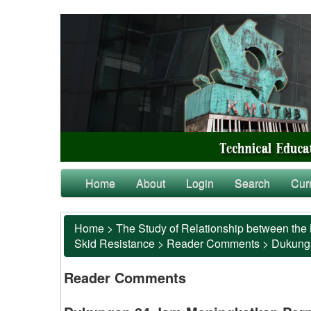
Home
About
Login
Search
Cur
Home
>
The Study of Relationship between the 
Skid Resistance
>
Reader Comments
>
Dukunga
Reader Comments