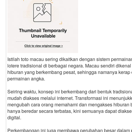
Istilah toto macau sering dikaitkan dengan sistem permainan
lotere tradisional di berbagai negara. Macau sendiri dikena
hiburan yang berkembang pesat, sehingga namanya kerap 
permainan angka.
Seiring waktu, konsep ini berkembang dari bentuk tradisiona
mudah diakses melalui internet. Transformasi ini menunjuk
mengubah cara orang memahami dan mengakses hiburan ber
hanya beredar secara terbatas, kini semuanya dapat diakse
digital.
Perkembangan ini juga membawa perubahan besar dalam p