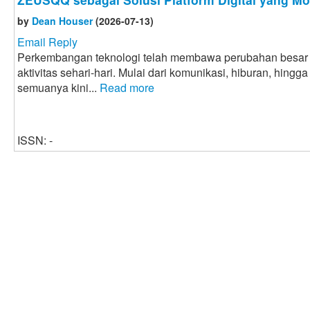
by
Dean Houser
(2026-07-13)
Email Reply
Perkembangan teknologi telah membawa perubahan besar 
aktivitas sehari-hari. Mulai dari komunikasi, hiburan, hingg
semuanya kini...
Read more
ISSN: -