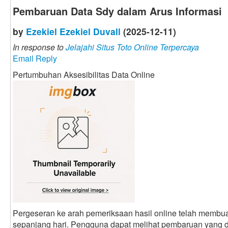
Pembaruan Data Sdy dalam Arus Informasi
by
Ezekiel Ezekiel Duvall
(2025-12-11)
In response to
Jelajahi Situs Toto Online Terpercaya
Email Reply
Pertumbuhan Aksesibilitas Data Online
Pergeseran ke arah pemeriksaan hasil online telah membua
sepanjang hari. Pengguna dapat melihat pembaruan yang d