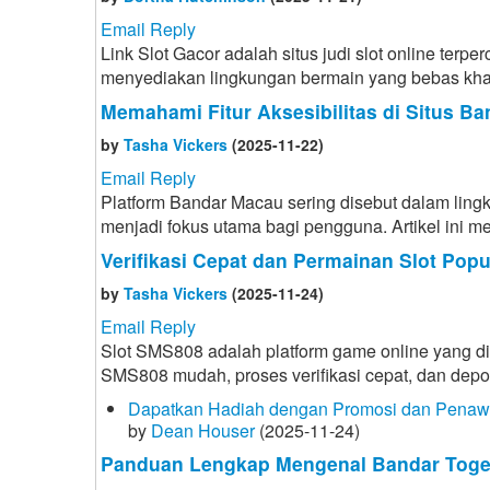
Email Reply
Link Slot Gacor adalah situs judi slot online te
menyediakan lingkungan bermain yang bebas khawa
Memahami Fitur Aksesibilitas di Situs B
by
Tasha Vickers
(2025-11-22)
Email Reply
Platform Bandar Macau sering disebut dalam lingku
menjadi fokus utama bagi pengguna. Artikel ini 
Verifikasi Cepat dan Permainan Slot Popu
by
Tasha Vickers
(2025-11-24)
Email Reply
Slot SMS808 adalah platform game online yang di
SMS808 mudah, proses verifikasi cepat, dan depos
Dapatkan Hadiah dengan Promosi dan Penaw
by
Dean Houser
(2025-11-24)
Panduan Lengkap Mengenal Bandar Toge