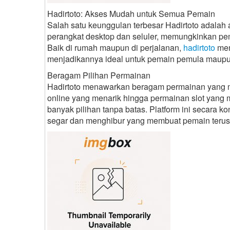
Hadirtoto: Akses Mudah untuk Semua Pemain
Salah satu keunggulan terbesar Hadirtoto adalah 
perangkat desktop dan seluler, memungkinkan pem
Baik di rumah maupun di perjalanan,
hadirtoto
mem
menjadikannya ideal untuk pemain pemula maup
Beragam Pilihan Permainan
Hadirtoto menawarkan beragam permainan yang me
online yang menarik hingga permainan slot yang
banyak pilihan tanpa batas. Platform ini secara
segar dan menghibur yang membuat pemain terus