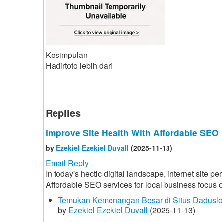
Kesimpulan
Hadirtoto lebih dari
Replies
Improve Site Health With Affordable SEO
by
Ezekiel Ezekiel Duvall
(2025-11-13)
Email Reply
In today's hectic digital landscape, internet site 
Affordable SEO services for local business focus on
Temukan Kemenangan Besar di Situs Daduslo
by
Ezekiel Ezekiel Duvall
(2025-11-13)