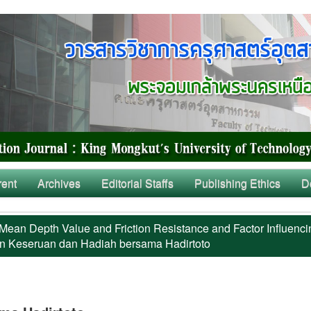
rent
Archives
Editorial Staffs
Publishing Ethics
D
Mean Depth Value and Friction Resistance and Factor Influenci
 Keseruan dan Hadiah bersama Hadirtoto