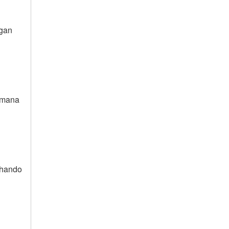
ngan
 mana
nhando