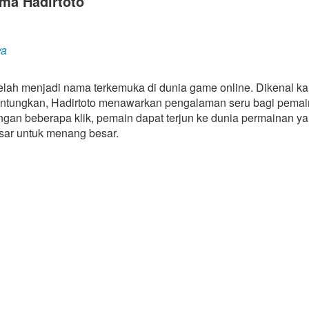
ma Hadirtoto
ya
to telah menjadi nama terkemuka di dunia game online. Dikenal k
menguntungkan, Hadirtoto menawarkan pengalaman seru bagi pema
gan beberapa klik, pemain dapat terjun ke dunia permainan y
sar untuk menang besar.