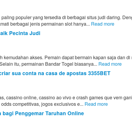
aling populer yang tersedia di berbagai situs judi daring. De
ati berbagai jenis permainan slot hanya...
Read more
aik Pecinta Judi
ah kemudahan akses. Pemain dapat bermain kapan saja dan di
 Selain itu, permainan Bandar Togel biasanya...
Read more
criar sua conta na casa de apostas 3355BET
s, cassino online, cassino ao vivo e crash games que vem ga
 odds competitivas, jogos exclusivos e...
Read more
a bagi Penggemar Taruhan Online