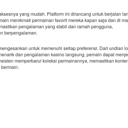
aksesnya yang mudah. Platform ini dirancang untuk berjalan lan
ain menikmati permainan favorit mereka kapan saja dan di ma
astikan pengalaman yang stabil dan ramah pengguna,
un berpengalaman.
ngesankan untuk memenuhi setiap preferensi. Dari undian lo
 menarik dan pengalaman kasino langsung, pemain dapat menje
 konsisten memperbarui koleksi permainannya, memastikan konte
 bermain.