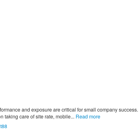
performance and exposure are critical for small company success.
 taking care of site rate, mobile...
Read more
t88