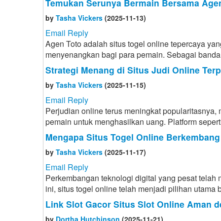
Temukan Serunya Bermain Bersama Agen
by
Tasha Vickers
(2025-11-13)
Email Reply
Agen Toto adalah situs togel online tepercaya 
menyenangkan bagi para pemain. Sebagai bandar 
Strategi Menang di Situs Judi Online Ter
by
Tasha Vickers
(2025-11-15)
Email Reply
Perjudian online terus meningkat popularitasnya
pemain untuk menghasilkan uang. Platform seperti s
Mengapa Situs Togel Online Berkembang 
by
Tasha Vickers
(2025-11-17)
Email Reply
Perkembangan teknologi digital yang pesat telah m
ini, situs togel online telah menjadi pilihan utama
Link Slot Gacor Situs Slot Online Ama
by
Dortha Hutchinson
(2025-11-21)