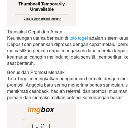
Transaksi Cepat dan Aman
Keuntungan utama bermain di
toto togel
adalah sistem keu
Deposit dan penarikan diproses dengan cepat melalui ber
memastikan pemain dapat mengakses dana mereka tanpa 
keamanan canggih melindungi data sensitif, memberikan 
saat bertaruh.
Bonus dan Promosi Menarik
Toto Togel meningkatkan pengalaman bermain dengan me
promosi. Anggota baru sering menerima bonus sambutan, s
menikmati cashback, hadiah referral, dan promosi musima
pemain dan memaksimalkan potensi kemenangan besar.