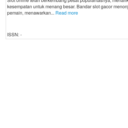
Slot online telah berkembang pesat popularitasnya, menar
kesempatan untuk menang besar. Bandar slot gacor menonjo
pemain, menawarkan...
Read more
ISSN: -