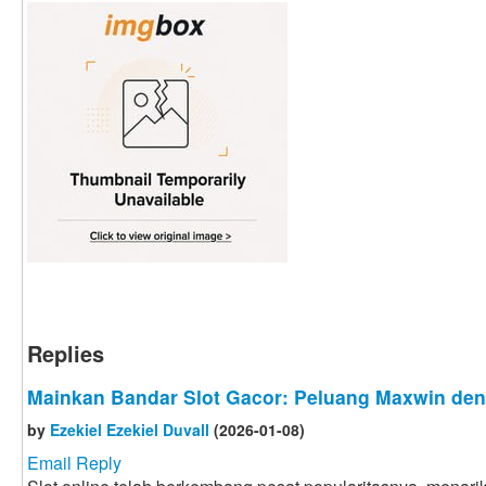
Replies
Mainkan Bandar Slot Gacor: Peluang Maxwin den
by
Ezekiel Ezekiel Duvall
(2026-01-08)
Email Reply