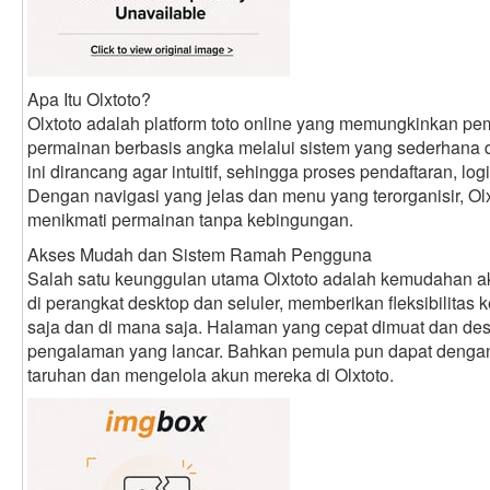
Apa Itu Olxtoto?
Olxtoto adalah platform toto online yang memungkinkan pem
permainan berbasis angka melalui sistem yang sederhana da
ini dirancang agar intuitif, sehingga proses pendaftaran, l
Dengan navigasi yang jelas dan menu yang terorganisir, O
menikmati permainan tanpa kebingungan.
Akses Mudah dan Sistem Ramah Pengguna
Salah satu keunggulan utama Olxtoto adalah kemudahan ak
di perangkat desktop dan seluler, memberikan fleksibilita
saja dan di mana saja. Halaman yang cepat dimuat dan de
pengalaman yang lancar. Bahkan pemula pun dapat deng
taruhan dan mengelola akun mereka di Olxtoto.