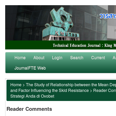
Home
About
Login
Search
Current
A
JournalFTE Web
Home
>
The Study of Relationship between the Mean Dep
and Factor Influencing the Skid Resistance
>
Reader Co
Strategi Anda di Ovobet
Reader Comments