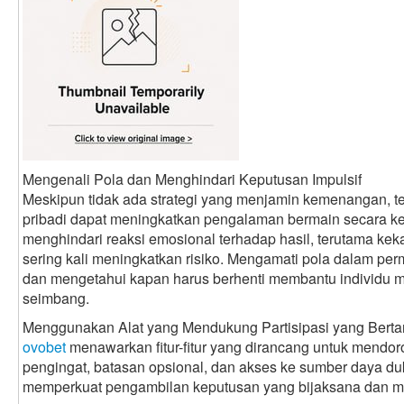
Mengenali Pola dan Menghindari Keputusan Impulsif
Meskipun tidak ada strategi yang menjamin kemenangan, t
pribadi dapat meningkatkan pengalaman bermain secara k
menghindari reaksi emosional terhadap hasil, terutama kek
sering kali meningkatkan risiko. Mengamati pola dalam per
dan mengetahui kapan harus berhenti membantu individu m
seimbang.
Menggunakan Alat yang Mendukung Partisipasi yang Bert
ovobet
menawarkan fitur-fitur yang dirancang untuk mendo
pengingat, batasan opsional, dan akses ke sumber daya du
memperkuat pengambilan keputusan yang bijaksana dan 