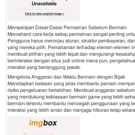
Mempelajari Dasar-Dasar Permainan Sebelum Bermain
Memahami cara kerja setiap permainan sangat penting untuk
Pengguna harus meninjau aturan, struktur pembayaran, dan 
yang mereka pilih. Pemahaman terhadap elemen-elemen in
membuat pilihan yang lebih tepat dan mengurangi kesala
berinteraksi dengan situs judi online mana pun, pengetahu
interaksi yang bertanggung jawab.
Mengelola Anggaran dan Waktu Bermain dengan Bijak
Menetapkan batasan yang jelas membantu pemain memper
risiko pengeluaran berlebihan. Membuat anggaran sebelum
yang mendukung kebiasaan bermain game yang lebih sehat
bermain tertentu membantu mencegah penggunaan yang be
interaksi yang lebih aman dan menjaga hiburan tetap selar