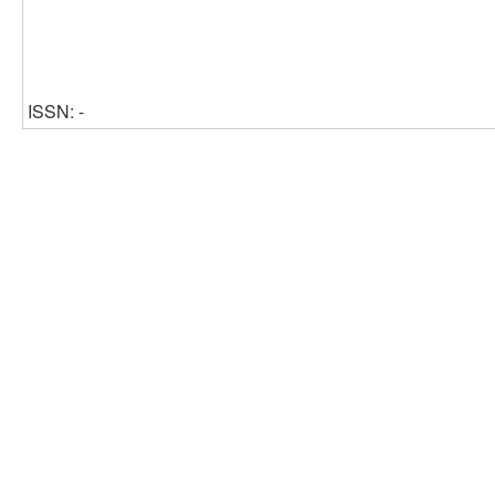
ISSN: -