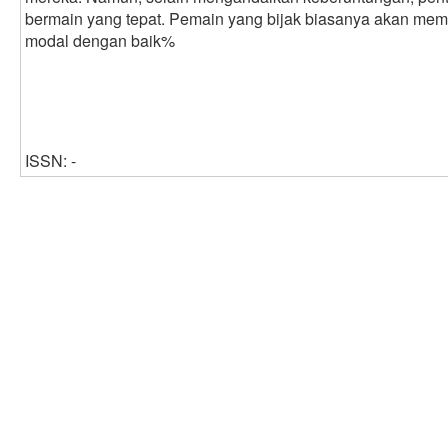
bermain yang tepat. Pemain yang bijak biasanya akan mem
modal dengan baik%
ISSN: -