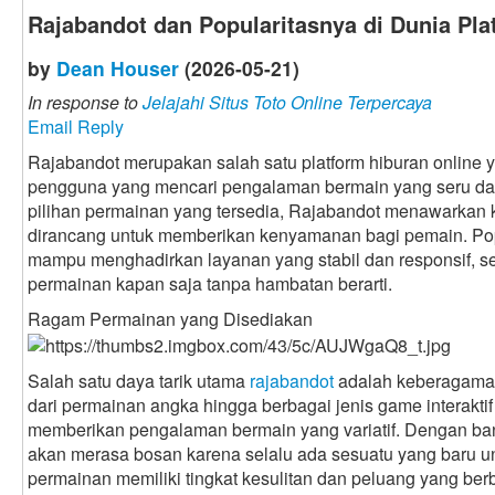
Rajabandot dan Popularitasnya di Dunia Pla
by
Dean Houser
(2026-05-21)
In response to
Jelajahi Situs Toto Online Terpercaya
Email Reply
Rajabandot merupakan salah satu platform hiburan online 
pengguna yang mencari pengalaman bermain yang seru d
pilihan permainan yang tersedia, Rajabandot menawarkan
dirancang untuk memberikan kenyamanan bagi pemain. Pop
mampu menghadirkan layanan yang stabil dan responsif, s
permainan kapan saja tanpa hambatan berarti.
Ragam Permainan yang Disediakan
Salah satu daya tarik utama
rajabandot
adalah keberagaman
dari permainan angka hingga berbagai jenis game interakti
memberikan pengalaman bermain yang variatif. Dengan bany
akan merasa bosan karena selalu ada sesuatu yang baru untu
permainan memiliki tingkat kesulitan dan peluang yang be