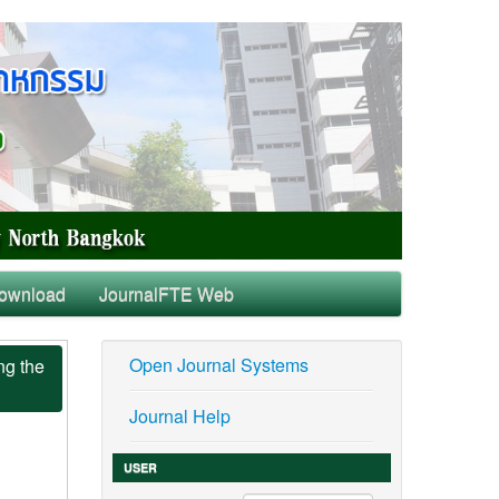
ownload
JournalFTE Web
Open Journal Systems
ng the
Journal Help
USER