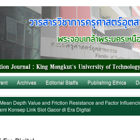
rent
Archives
Editorial Staffs
Publishing Ethics
D
Mean Depth Value and Friction Resistance and Factor Influenci
i Konsep Link Slot Gacor di Era Digital