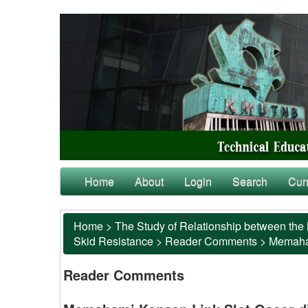
Home
About
Login
Search
Cur
Home
>
The Study of Relationship between the 
Skid Resistance
>
Reader Comments
>
Memaham
Reader Comments