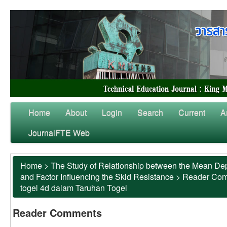
Home
About
Login
Search
Current
A
JournalFTE Web
Home
>
The Study of Relationship between the Mean Dep
and Factor Influencing the Skid Resistance
>
Reader Co
togel 4d dalam Taruhan Togel
Reader Comments